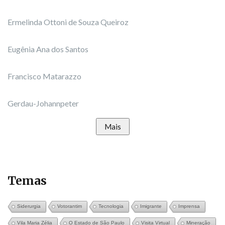
Ermelinda Ottoni de Souza Queiroz
Eugênia Ana dos Santos
Francisco Matarazzo
Gerdau-Johannpeter
Mais
Temas
Siderurgia
Votorantim
Tecnologia
Imigrante
Imprensa
Vila Maria Zélia
O Estado de São Paulo
Visita Virtual
Mineração