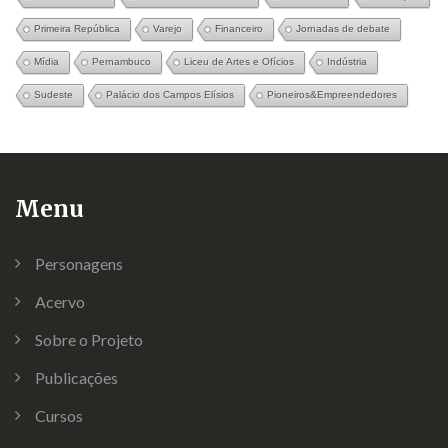
Primeira República
Varejo
Financeiro
Jornadas de debate
Mídia
Pernambuco
Liceu de Artes e Ofícios
Indústria
Sudeste
Palácio dos Campos Elísios
Pioneiros&Empreendedores
Menu
Personagens
Acervo
Sobre o Projeto
Publicações
Cursos