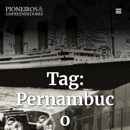
Tag:
Pernambuc
o