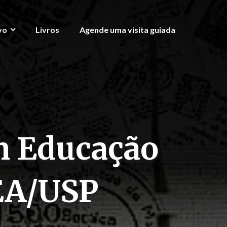
vo
Livros
Agende uma visita guiada
em Educação
EA/USP