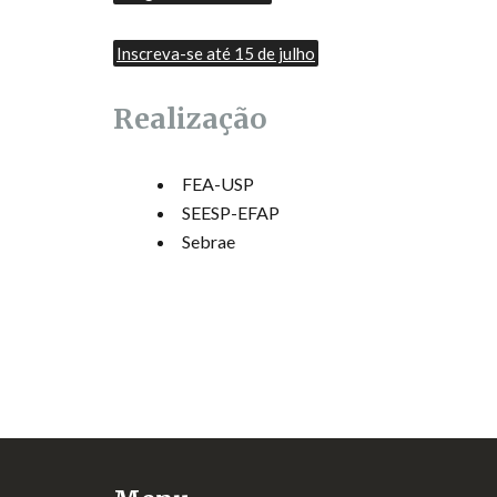
Inscreva-se até 15 de julho
Realização
FEA-USP
SEESP-EFAP
Sebrae