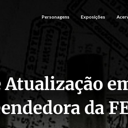
Personagens
Exposições
Acer
e Atualização 
endedora da F