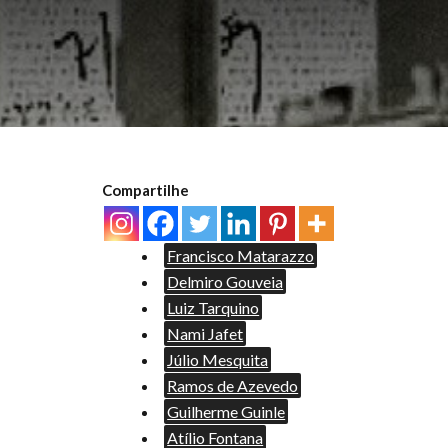
Compartilhe
Francisco Matarazzo
Delmiro Gouveia
Luiz Tarquino
Nami Jafet
Júlio Mesquita
Ramos de Azevedo
Guilherme Guinle
Atílio Fontana