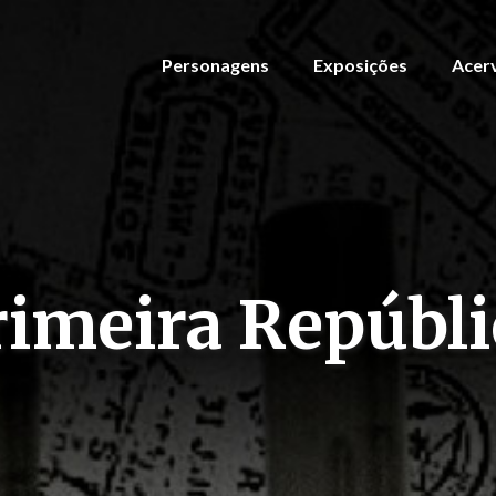
Personagens
Exposições
Acer
rimeira Repúbli